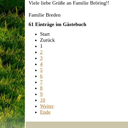
Viele liebe Grüße an Familie Bröring!!
Familie Breden
61 Einträge im Gästebuch
Start
Zurück
1
2
3
4
5
6
7
8
9
10
Weiter
Ende