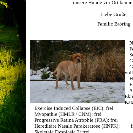
unsere Hunde vor Ort kenne
Liebe Grüße,
Familie Bröring
No
Far
Sch
Gew
Geb
vol
HD
ED
Aug
Ek
Kat
Exercise Induced Collapse (EIC): frei
Myopathie (HMLR / CNM): frei
Progressive Retina Atrophie (PRA): frei
Hereditäre Nasale Parakeratose (HNPK): f
Skeletale Dysplasie 2: frei