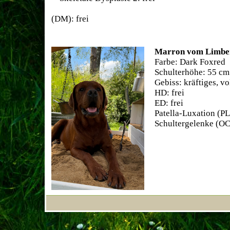
Degenerative My
(DM): frei
Marron vom Limbe
Farbe: Dark Foxred
Schulterhöhe: 55 cm
Gebiss: kräftiges, vo
HD: frei
ED: frei
Patella-Luxation (PL)
Schultergelenke (OCD